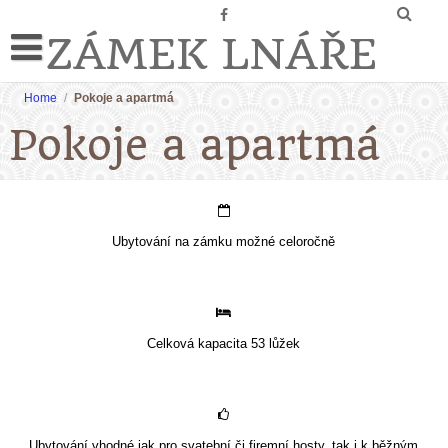
ZÁMEK LNÁŘE
Home
/
Pokoje a apartmá
Pokoje a apartmá
Ubytování na zámku možné celoročně
Celková kapacita 53 lůžek
Ubytování vhodné jak pro svatební či firemní hosty, tak i k běžným