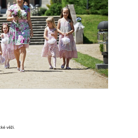
ké věži.