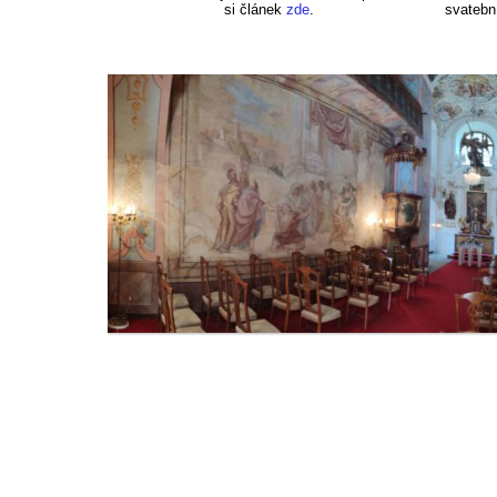
si článek
zde
.
svatební