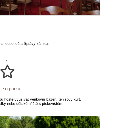
vě snoubenců a Správy zámku.
ce o parku
 hosté využívat venkovní bazén, tenisový kurt,
elky nebo dětské hřiště s pískovištěm.