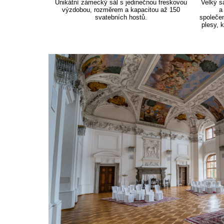
Unikátní zámecký sál s jedinečnou freskovou
Velký s
výzdobou, rozměrem a kapacitou až 150
a
svatebních hostů.
společe
plesy, 