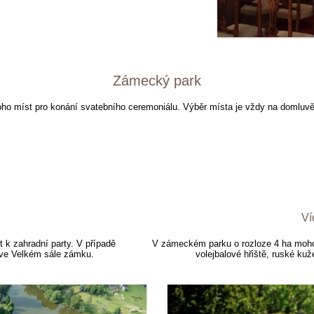
Zámecký park
o míst pro konání svatebního ceremoniálu. Výběr místa je vždy na domlu
Ví
ut k zahradní party. V případě
V zámeckém parku o rozloze 4 ha mohou
 ve Velkém sále zámku.
volejbalové hřiště, ruské kuž