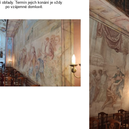
 obřady. Termín jejich konání je vždy
po vzájemné domluvě.