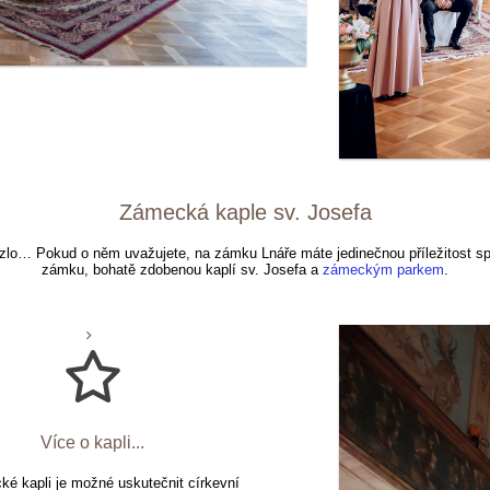
Zámecká kaple sv. Josefa
uzlo… Pokud o něm uvažujete, na zámku Lnáře máte jedinečnou příležitost sp
zámku, bohatě zdobenou kaplí sv. Josefa a
zámeckým parkem
.
Více o kapli...
é kapli je možné uskutečnit církevní