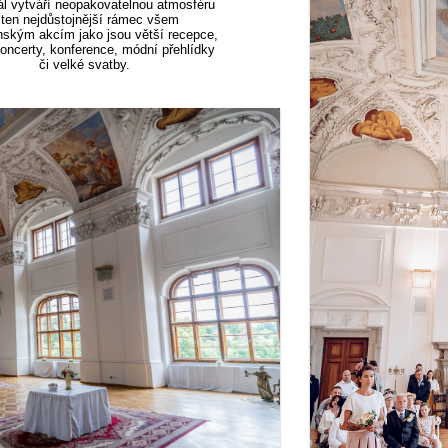
ál vytváří neopakovatelnou atmosféru
 ten nejdůstojnější rámec všem
nským akcím jako jsou větší recepce,
koncerty, konference, módní přehlídky
či velké svatby.