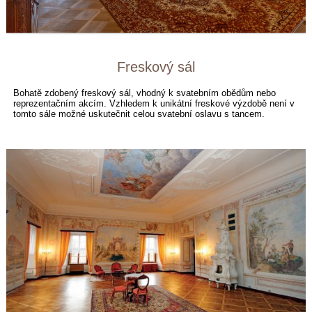
Freskový sál
Bohatě zdobený freskový sál, vhodný k svatebním obědům nebo
reprezentačním akcím.
Vzhledem k unikátní freskové výzdobě není v
tomto sále možné uskutečnit celou svatební oslavu s tancem.