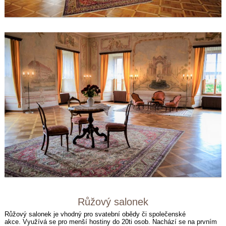
Růžový salonek
Růžový salonek je vhodný pro svatební obědy či společenské
akce.
Využívá se pro menší hostiny do 20ti osob.
Nachází se na prvním