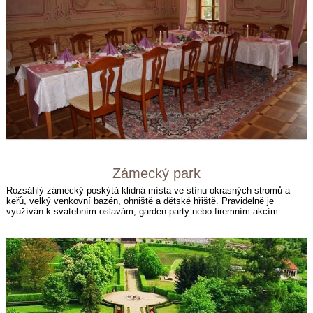
Zámecký park
Rozsáhlý zámecký poskýtá klidná místa ve stínu okrasných stromů a
keřů, velký venkovní bazén, ohniště a dětské hřiště. Pravidelně je
využíván k svatebním oslavám, garden-party nebo firemním akcím.