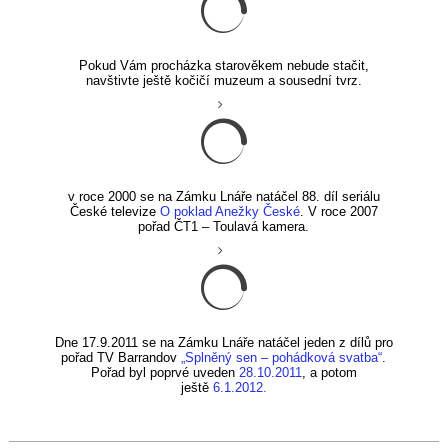
Pokud Vám procházka starověkem nebude stačit,
navštivte ještě kočičí muzeum a sousední tvrz.
v roce 2000 se na Zámku Lnáře natáčel 88. díl seriálu
České televize
O poklad Anežky České
. V roce 2007
pořad ČT1 – Toulavá kamera.
Dne 17.9.2011 se na Zámku Lnáře natáčel jeden z dílů pro
pořad TV Barrandov
„Splněný sen – pohádková svatba“
.
Pořad byl poprvé uveden
28.10.2011
, a potom
ještě
6.1.2012.