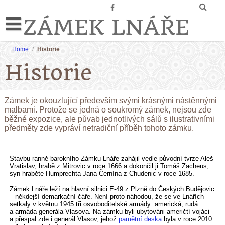
ZÁMEK LNÁŘE
Home
/
Historie
Historie
Zámek je okouzlující především svými krásnými nástěnnými
malbami. Protože se jedná o soukromý zámek, nejsou zde
běžné expozice, ale půvab jednotlivých sálů s ilustrativními
předměty zde vypráví netradiční příběh tohoto zámku.
Stavbu ranně barokního Zámku Lnáře zahájil vedle původní tvrze Aleš
Vratislav, hrabě z Mitrovic v roce 1666 a dokončil ji Tomáš Zacheus,
syn hraběte Humprechta Jana Černína z Chudenic v roce 1685.
Zámek Lnáře leží na hlavní silnici E-49 z Plzně do Českých Budějovic
– někdejší demarkační čáře. Není proto náhodou, že se ve Lnářích
setkaly v květnu 1945 tři osvoboditelské armády: americká, rudá
a armáda generála Vlasova. Na zámku byli ubytováni američtí vojáci
a přespal zde i generál Vlasov, jehož
pamětní deska
byla v roce 2010