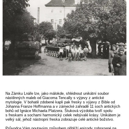
Na Zámku Lnáře lze, jako málokde, shlédnout unikátní soubor
nástěnných maleb od Giacoma Tencally s výjevy z antické
mytologie. V bohatě zdobené kapli pak fresky s výjevy z Bible od
Johanna Franze Hoffmanna a v zámecké zahradě 11 soch antických
bohů od Ignáce Michaela Platzera. Štuková výzdoba tvoří spolu
s freskami a sochami harmonický celek nebývalé krásy. Unikátem je
velký sál, jehož nástropní freska zobrazuje celé antické božstvo.
Průvodce Vám poutavým způsobem přiblíží epizody zobrazené na