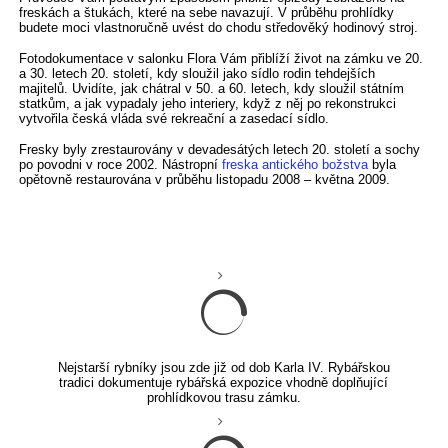
freskách a štukách, které na sebe navazují. V průběhu prohlídky
budete moci vlastnoručně uvést do chodu středověký hodinový stroj.
Fotodokumentace v salonku Flora Vám přiblíží život na zámku ve 20.
a 30. letech 20. století, kdy sloužil jako sídlo rodin tehdejších
majitelů. Uvidíte, jak chátral v 50. a 60. letech, kdy sloužil státním
statkům, a jak vypadaly jeho interiery, když z něj po rekonstrukci
vytvořila česká vláda své rekreační a zasedací sídlo.
Fresky byly zrestaurovány v devadesátých letech 20. století a sochy
po povodni v roce 2002. Nástropní
freska antického božstva
byla
opětovně restaurována v průběhu listopadu 2008 – května 2009.
Nejstarší rybníky jsou zde již od dob Karla IV. Rybářskou
tradici dokumentuje rybářská expozice vhodně doplňující
prohlídkovou trasu zámku.