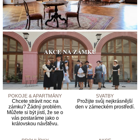
AKCE NA ZÁMKU
POKOJE & APARTMÁNY
SVATBY
Chcete strávit noc na
Prožijte svůj nejkrásnější
zámku? Žádný problém.
den v zámeckém prostředí.
Můžete si být jistí, že se o
vás postaráme jako o
královskou návštěvu.