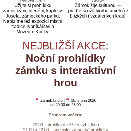
PROHLÍDKY
AKCE
Užijte si prohlídku
Zámek žije kulturou —
zámeckými interiéry, kaplí sv.
přijďte si užít tvorbu umělců z
Josefa, zámeckého parku.
blízkých i vzdálených krajů.
Nabízíme též expozici místní
tradice rybníkářství a
Muzeum Kočky.
NEJBLIŽŠÍ AKCE:
Noční prohlídky
zámku s interaktivní
hrou
Zámek Lnáře |
15. srpna 2026
od 20.00 do 23.00
Program večera:
20.00 – prohlídka věže s vyhlídkou
21.00 a 22.00 – speciální zámecká prohlídka